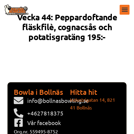
Vecka 44: Peppardoftande
fläskfilè, cognacsås och
potatisgratäng 195:-
Bowla i Bollnäs
Hitta hit
Industrigatan 14, 821
info@bollnasbowling.se
41 Bollnäs
+4627818375
Vår facebook
Org.nr. 559495-8752